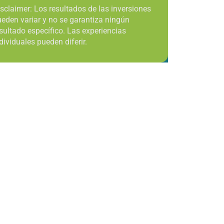
sclaimer: Los resultados de las inversiones
eden variar y no se garantiza ningún
sultado específico. Las experiencias
dividuales pueden diferir.