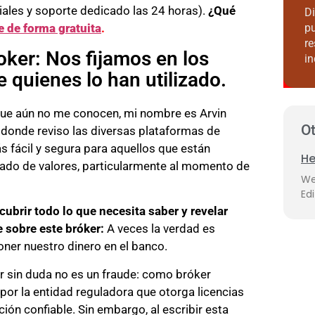
ales y soporte dedicado las 24 horas).
¿Qué
Di
pu
e de forma gratuita
.
re
er: Nos fijamos en los
in
 quienes lo han utilizado.
 que aún no me conocen, mi nombre es Arvin
Ot
 donde reviso las diversas plataformas de
ás fácil y segura para aquellos que están
He
cado de valores, particularmente al momento de
We
Edi
cubrir todo lo que necesita saber y revelar
 sobre este bróker:
A veces la verdad es
ner nuestro dinero en el banco.
in duda no es un fraude: como bróker
or la entidad reguladora que otorga licencias
ión confiable. Sin embargo, al escribir esta