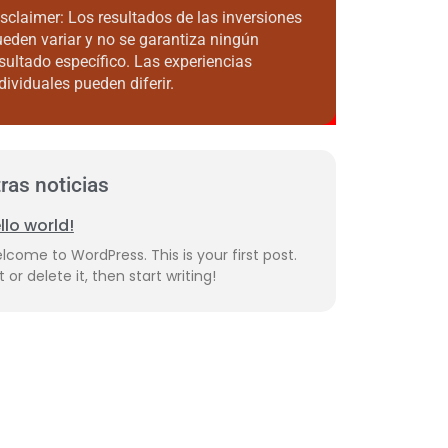
sclaimer: Los resultados de las inversiones
eden variar y no se garantiza ningún
sultado específico. Las experiencias
dividuales pueden diferir.
ras noticias
llo world!
lcome to WordPress. This is your first post.
t or delete it, then start writing!