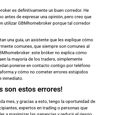
oker es definitivamente un buen corredor. He
o antes de expresar una opinión, pero creo que
n utilizar GBMhomebroker porque tal corredor
an una guía, un asistente que les explique cómo
ularmente comunes, que siempre son comunes al
e GBMhomebroker: este bróker no explica cómo
aen la mayoría de los traders, simplemente
edan ponerse en contacto contigo por teléfono
ataforma y cómo no cometer errores estúpidos
e inmediato.
 son estos errores!
ada mes, y gracias a esto, tengo la oportunidad de
cipiantes, expertos en trading o personas que
r a maximizar las ganancias y reducir el riesgo