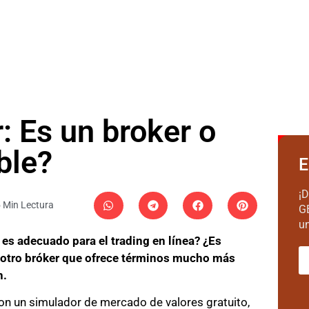
Es un broker o
ble?
E
¡D
 Min Lectura
G
un
 adecuado para el trading en línea? ¿Es
otro bróker que ofrece términos mucho más
n.
n con un simulador de mercado de valores gratuito,