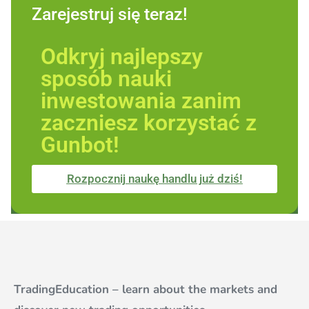
Zarejestruj się teraz!
Odkryj najlepszy
sposób nauki
inwestowania zanim
zaczniesz korzystać z
Gunbot!
Rozpocznij naukę handlu już dziś!
TradingEducation – learn about the markets and