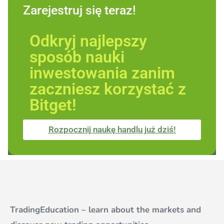
Zarejestruj się teraz!
Odkryj najlepszy
sposób nauki
inwestowania zanim
zaczniesz korzystać z
Bitget!
Rozpocznij naukę handlu już dziś!
TradingEducation – learn about the markets and